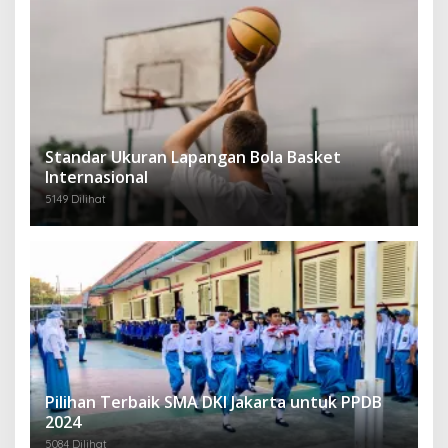
Standar Ukuran Lapangan Bola Basket
Internasional
5149 Dilihat
Pilihan Terbaik SMA DKI Jakarta untuk PPDB
2024
5084 Dilihat