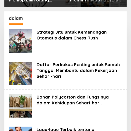
ahun Bisa Berbahaya
Menyimpan Rahasia
an Mematikan
Selama 10 Tahun
dalam
Strategi Jitu untuk Kemenangan
Otomatis dalam Chess Rush
Daftar Perkakas Penting untuk Rumah
Tangga: Membantu dalam Pekerjaan
Sehari-hari
Bahan Polycotton dan Fungsinya
dalam Kehidupan Sehari-hari.
Lagu-lagu Terbaik tentang