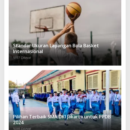
Standar Ukuran Lapangan Bola Basket
Internasional
5157 Dilihat
Pilihan Terbaik SMA DKI Jakarta untuk PPDB
2024
5093 Dilihat