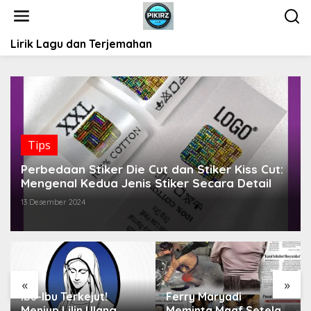
L
e
w
Lirik Lagu dan Terjemahan
a
t
i
k
e
k
o
Tips
n
t
Perbedaan Stiker Die Cut dan Stiker Kiss Cut:
e
Mengenal Kedua Jenis Stiker Secara Detail
n
13 Desember 2024
«
»
Ibu-Ibu Terkejut!
Ferry Maryadi
Meniup Lilin Ulang
Meminta Maaf Setelah