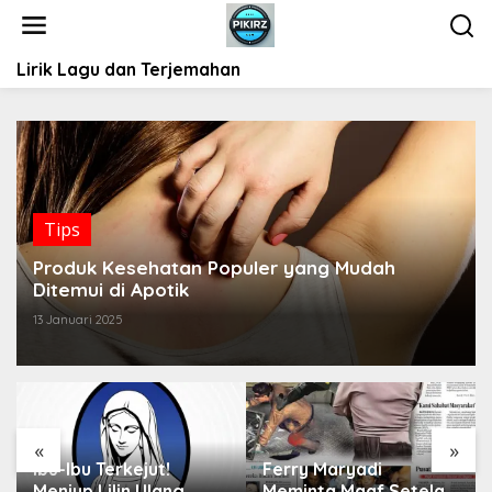
L
e
w
Lirik Lagu dan Terjemahan
a
t
i
k
e
k
o
Tips
n
t
Produk Kesehatan Populer yang Mudah
e
Ditemui di Apotik
n
13 Januari 2025
«
»
Ibu-Ibu Terkejut!
Ferry Maryadi
Meniup Lilin Ulang
Meminta Maaf Setelah