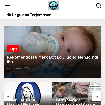
L
e
w
Lirik Lagu dan Terjemahan
a
t
i
k
e
k
o
Tips
n
t
Rekomendasi 8 Merk Dot Bayi yang Menyamai
e
Ibu
n
23 Desember 2024
«
»
Ibu-Ibu Terkejut!
Ferry Maryadi
Meniup Lilin Ulang
Meminta Maaf Setelah