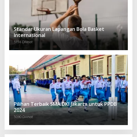
Standar Ukuran Lapangan Bola Basket
Internasional
5156 Dilihat
Pilihan Terbaik SMA DKI Jakarta untuk PPDB
2024
5090 Dilihat