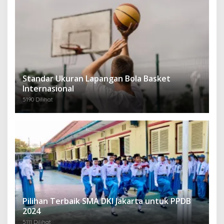
Standar Ukuran Lapangan Bola Basket
Internasional
5190 Dilihat
Pilihan Terbaik SMA DKI Jakarta untuk PPDB
2024
5111 Dilihat