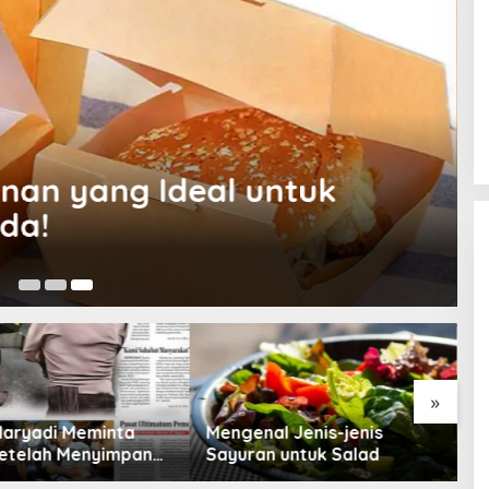
nan yang Ideal untuk
da!
20
»
Maryadi Meminta
Mengenal Jenis-jenis
T
etelah Menyimpan
Sayuran untuk Salad
B
a Selama 10 Tahun