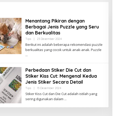
Menantang Pikiran dengan
Berbagai Jenis Puzzle yang Seru
dan Berkualitas
Tips
|
23 Desember 2024
O
L
Berikut ini adalah beberapa rekomendasi puzzle
E
berkualitas yang cocok untuk anak-anak. Puzzle
H
B
U
D
A
K
Perbedaan Stiker Die Cut dan
J
Stiker Kiss Cut: Mengenal Kedua
A
M
Jenis Stiker Secara Detail
B
I
Tips
|
13 Desember 2024
O
L
Stiker Kiss Cut dan Die Cut adalah istilah yang
E
sering digunakan dalam
H
B
U
D
A