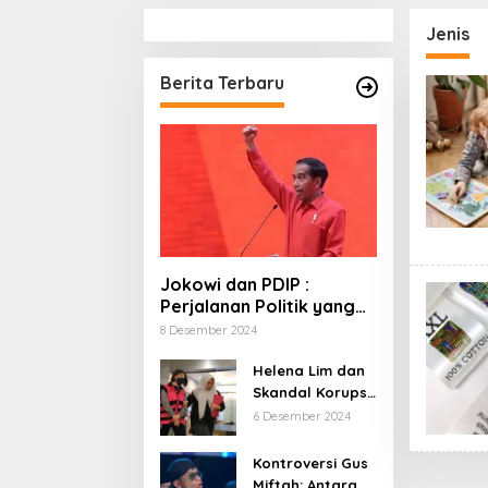
Jenis
Berita Terbaru
Jokowi dan PDIP :
Perjalanan Politik yang
Penuh Warna dan
8 Desember 2024
Kejutan
Helena Lim dan
Skandal Korupsi
Timah: Kisah
6 Desember 2024
‘Crazy Rich’
yang Menjerat
Kontroversi Gus
Hukum
Miftah: Antara