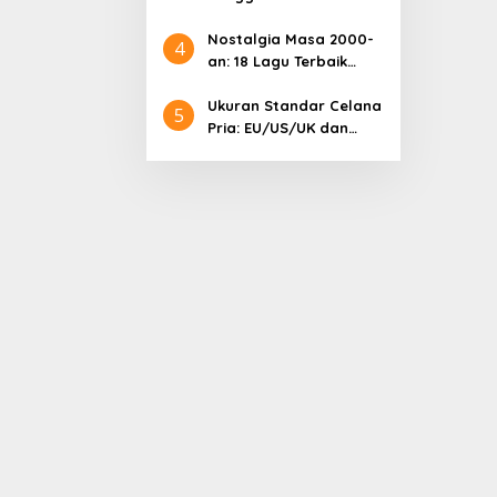
Samsung: Harga
Lengkap dan Informasi
Nostalgia Masa 2000-
4
Terkini
an: 18 Lagu Terbaik
Indonesia yang
Menggetarkan Hati
Ukuran Standar Celana
5
Pria: EU/US/UK dan
Cara Mengonversinya