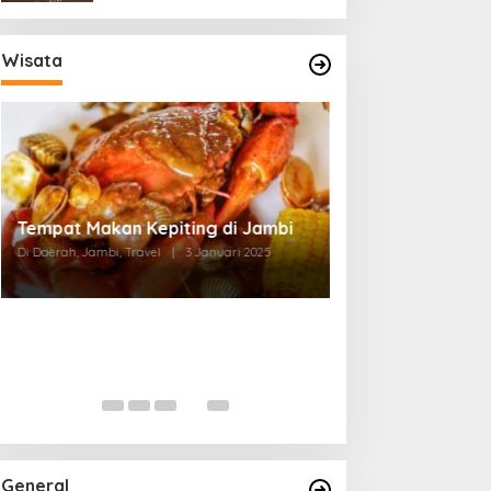
Wisata
Tempat Makan di Thehok Jambi
Di Daerah, Jambi, Travel
|
3 Januari 2025
General