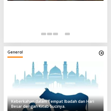
General
Keberkahan dalam Tempat Ibadah dan Hari
Besar dengan Kitab Sucinya.