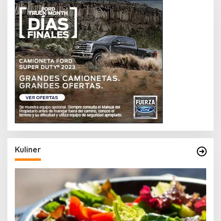
Kuliner