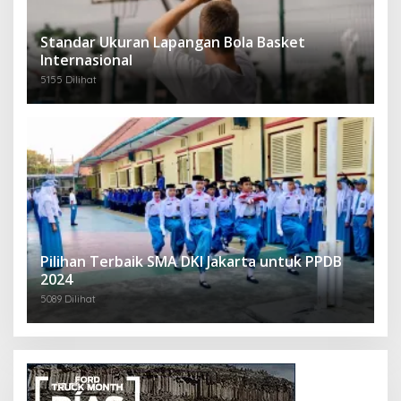
Standar Ukuran Lapangan Bola Basket
Internasional
5155 Dilihat
Pilihan Terbaik SMA DKI Jakarta untuk PPDB
2024
5089 Dilihat