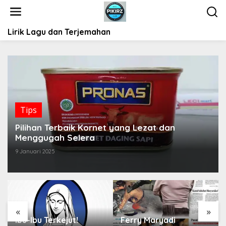
L
e
w
Lirik Lagu dan Terjemahan
a
t
i
k
e
k
o
n
Tips
t
e
Pilihan Terbaik Kornet yang Lezat dan
n
Menggugah Selera
9 Januari 2025
«
»
Ibu-Ibu Terkejut!
Ferry Maryadi