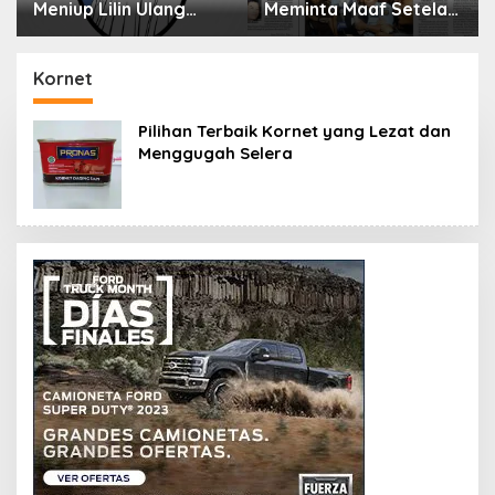
Meniup Lilin Ulang
Meminta Maaf Setelah
Tahun Bisa Berbahaya
Menyimpan Rahasia
dan Mematikan
Selama 10 Tahun
Kornet
Pilihan Terbaik Kornet yang Lezat dan
Menggugah Selera