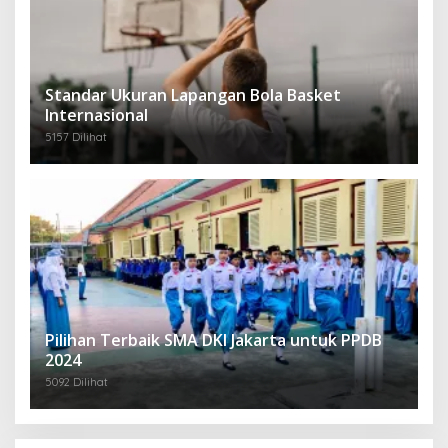
Standar Ukuran Lapangan Bola Basket
Internasional
5157 Dilihat
Pilihan Terbaik SMA DKI Jakarta untuk PPDB
2024
5092 Dilihat