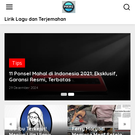
L
e
w
Lirik Lagu dan Terjemahan
a
t
i
k
e
k
o
Tips
n
t
11 Ponsel Mahal di Indonesia 2021: Eksklusif,
e
Garansi Resmi, Terbatas
n
29 Desember 2024
«
»
Ibu-Ibu Terkejut!
Ferry Maryadi
Meniup Lilin Ulang
Meminta Maaf Setelah