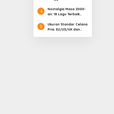
Samsung: Harga
Lengkap dan Informasi
Nostalgia Masa 2000-
4
Terkini
an: 18 Lagu Terbaik
Indonesia yang
Menggetarkan Hati
Ukuran Standar Celana
5
Pria: EU/US/UK dan
Cara Mengonversinya