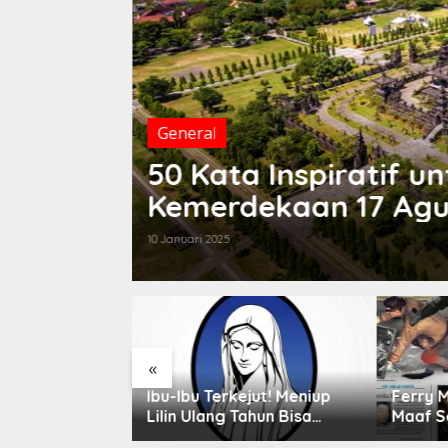
General
i Hari
50 Kata Inspiratif u
gan
Kemerdekaan 17 Agu
10 Januari 2025
«
nis-jenis
Ibu-Ibu Terkejut! Meniup
Ferry 
ik
Lilin Ulang Tahun Bisa
Maaf S
Berbahaya dan Mematikan
Rahasi