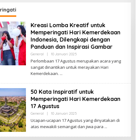
ingati
Kreasi Lomba Kreatif untuk
Memperingati Hari Kemerdekaan
Indonesia, Dilengkapi dengan
Panduan dan Inspirasi Gambar
General
|
10 Januari 2025
O
L
Perlombaan 17 Agustus merupakan acara yang
E
sangat dinantikan untuk merayakan Hari
H
S
Kemerdekaan.
A
R
I
P
50 Kata Inspiratif untuk
A
Memperingati Hari Kemerdekaan
N
17 Agustus
General
|
10 Januari 2025
O
L
Ucapan-ucapan 17 Agustus yang dinyatakan di
E
atas mewakili semangat dan jiwa para
H
S
A
R