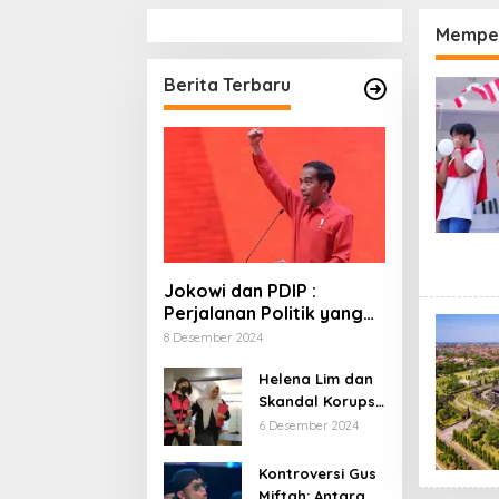
Memper
Berita Terbaru
Jokowi dan PDIP :
Perjalanan Politik yang
Penuh Warna dan
8 Desember 2024
Kejutan
Helena Lim dan
Skandal Korupsi
Timah: Kisah
6 Desember 2024
‘Crazy Rich’
yang Menjerat
Kontroversi Gus
Hukum
Miftah: Antara