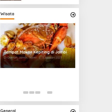
Wisata
Tempat Makan di Thehok Jambi
Di Daerah, Jambi, Travel
|
3 Januari 2025
General