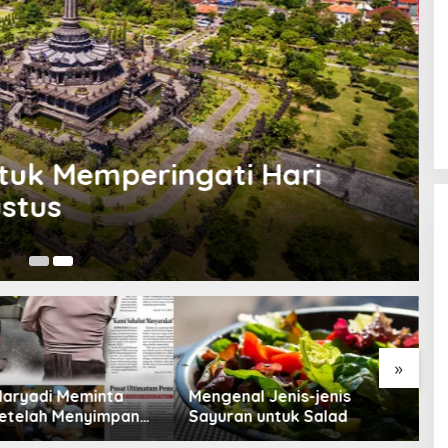
ntuk Memperingati Hari
stus
10
»
Maryadi Meminta
Mengenal Jenis-jenis
T
etelah Menyimpan
Sayuran untuk Salad
B
a Selama 10 Tahun