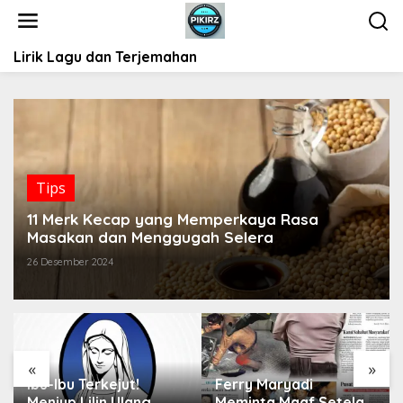
L
e
w
Lirik Lagu dan Terjemahan
a
t
i
k
e
k
o
Tips
n
t
11 Merk Kecap yang Memperkaya Rasa
e
Masakan dan Menggugah Selera
n
26 Desember 2024
«
»
Ibu-Ibu Terkejut!
Ferry Maryadi
Meniup Lilin Ulang
Meminta Maaf Setelah