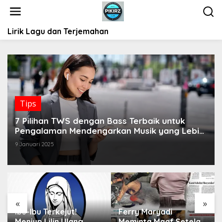
L
e
w
Lirik Lagu dan Terjemahan
a
t
i
k
e
k
o
Tips
n
t
7 Pilihan TWS dengan Bass Terbaik untuk
e
Pengalaman Mendengarkan Musik yang Lebih
n
Intens
9 Januari 2025
«
»
Ibu-Ibu Terkejut!
Ferry Maryadi
Meniup Lilin Ulang
Meminta Maaf Setelah