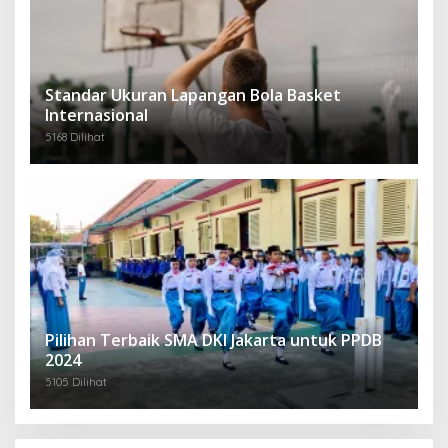
Standar Ukuran Lapangan Bola Basket
Internasional
5168 Dilihat
Pilihan Terbaik SMA DKI Jakarta untuk PPDB
2024
5105 Dilihat