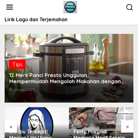
L
e
w
Lirik Lagu dan Terjemahan
a
t
i
k
e
k
o
Tips
n
t
12 Merk Panci Presto Unggulan,
e
Mempermudah Mengolah Makanan dengan
n
Cepat
12 Januari 2025
«
»
Ibu-Ibu Terkejut!
Ferry Maryadi
Meniup Lilin Ulang
Meminta Maaf Setelah