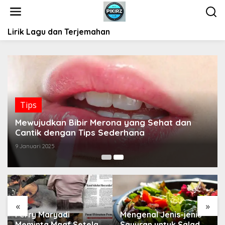
L
e
w
Lirik Lagu dan Terjemahan
a
t
i
k
e
k
o
Tips
n
t
Mewujudkan Bibir Merona yang Sehat dan
e
Cantik dengan Tips Sederhana
n
9 Januari 2025
«
»
Ferry Maryadi
Mengenal Jenis-jenis
Meminta Maaf Setelah
Sayuran untuk Salad