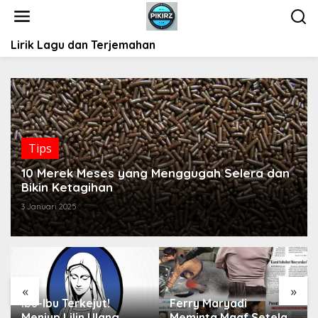
L
e
w
Lirik Lagu dan Terjemahan
a
t
i
k
e
k
o
Tips
n
t
10 Merek Meses yang Menggugah Selera dan
e
Bikin Ketagihan
n
3 Januari 2025
«
»
Ibu-Ibu Terkejut!
Ferry Maryadi
Meniup Lilin Ulang
Meminta Maaf Setelah