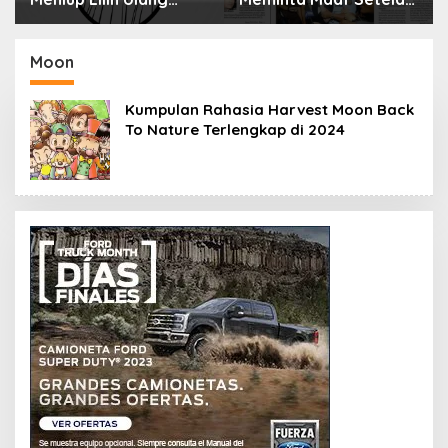
Tahun Bisa Berbahaya
Menyimpan Rahasia
dan Mematikan
Selama 10 Tahun
Moon
Kumpulan Rahasia Harvest Moon Back
To Nature Terlengkap di 2024