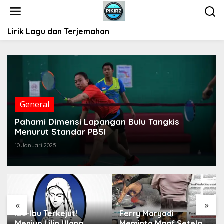
L
e
w
Lirik Lagu dan Terjemahan
a
t
i
k
e
k
o
General
n
t
Pahami Dimensi Lapangan Bulu Tangkis
e
Menurut Standar PBSI
n
10 Januari 2025
«
»
Ibu-Ibu Terkejut!
Ferry Maryadi
Meniup Lilin Ulang
Meminta Maaf Setelah