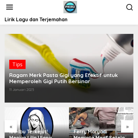
L
e
w
Lirik Lagu dan Terjemahan
a
t
i
k
e
k
o
Tips
n
t
Ragam Merk Pasta Gigi yang Efektif untuk
e
Memperoleh Gigi Putih Bersinar
n
11 Januari 2025
«
»
Ibu-Ibu Terkejut!
Ferry Maryadi
Meniup Lilin Ulang
Meminta Maaf Setelah