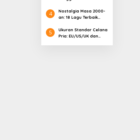
Samsung: Harga
Lengkap dan Informasi
Nostalgia Masa 2000-
4
Terkini
an: 18 Lagu Terbaik
Indonesia yang
Menggetarkan Hati
Ukuran Standar Celana
5
Pria: EU/US/UK dan
Cara Mengonversinya