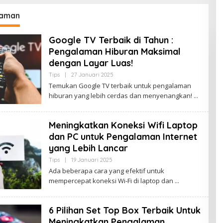
laman
Google TV Terbaik di Tahun :
Pengalaman Hiburan Maksimal
dengan Layar Luas!
Tips
|
27 Januari 2025
O
L
Temukan Google TV terbaik untuk pengalaman
E
hiburan yang lebih cerdas dan menyenangkan!
H
S
A
R
Meningkatkan Koneksi Wifi Laptop
I
P
dan PC untuk Pengalaman Internet
A
N
yang Lebih Lancar
Tips
|
19 Januari 2025
O
L
Ada beberapa cara yang efektif untuk
E
mempercepat koneksi Wi-Fi di laptop dan
H
B
U
D
6 Pilihan Set Top Box Terbaik Untuk
A
K
Meningkatkan Pengalaman
J