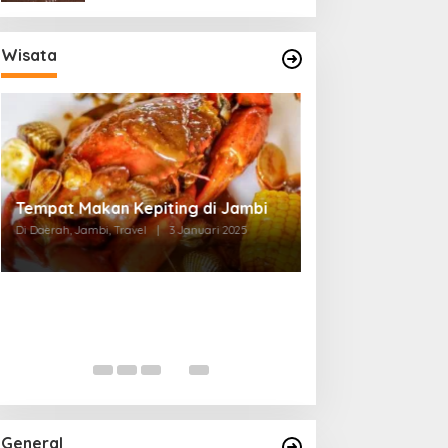
Wisata
Tempat Makan di Thehok Jambi
Di Daerah, Jambi, Travel
|
3 Januari 2025
General