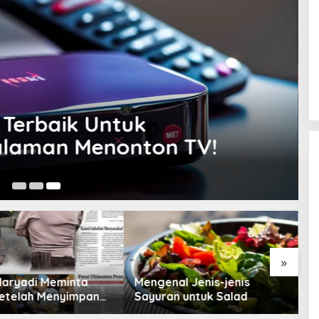
x Terbaik Untuk
alaman Menonton TV!
27
»
Maryadi Meminta
Mengenal Jenis-jenis
T
etelah Menyimpan
Sayuran untuk Salad
B
a Selama 10 Tahun