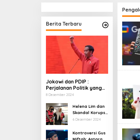
Penga
Berita Terbaru
Jokowi dan PDIP :
Perjalanan Politik yang
Penuh Warna dan
8 Desember 2024
Kejutan
Helena Lim dan
Skandal Korupsi
Timah: Kisah
6 Desember 2024
‘Crazy Rich’
yang Menjerat
Kontroversi Gus
Hukum
Miftah: Antara