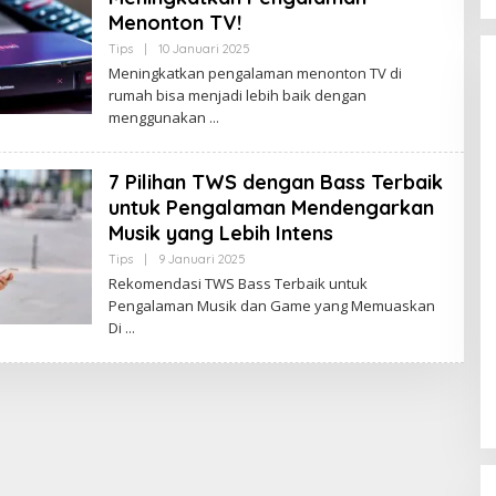
A
Menonton TV!
M
B
Tips
|
10 Januari 2025
O
I
L
Meningkatkan pengalaman menonton TV di
E
rumah bisa menjadi lebih baik dengan
H
S
menggunakan
A
R
I
P
7 Pilihan TWS dengan Bass Terbaik
A
untuk Pengalaman Mendengarkan
N
Kota Baru Jambi
Tempat Makan Kepiting di Jambi
Musik yang Lebih Intens
|
3 Januari 2025
Di Daerah, Jambi, Travel
|
3 Januari 2025
Tips
|
9 Januari 2025
O
L
Rekomendasi TWS Bass Terbaik untuk
E
Pengalaman Musik dan Game yang Memuaskan
H
S
Di
A
R
I
P
A
N