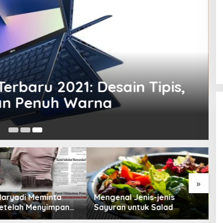
erbaru 2021: Desain Tipis,
an Penuh Warna
17
»
Maryadi Meminta
Mengenal Jenis-jenis
T
etelah Menyimpan
Sayuran untuk Salad
B
a Selama 10 Tahun