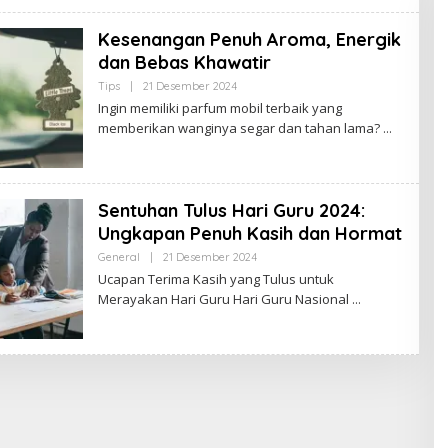
A
K
Kesenangan Penuh Aroma, Energik
J
A
dan Bebas Khawatir
M
B
Tips
|
21 Desember 2024
O
I
L
Ingin memiliki parfum mobil terbaik yang
E
memberikan wanginya segar dan tahan lama?
H
B
U
D
A
K
Sentuhan Tulus Hari Guru 2024:
J
A
Ungkapan Penuh Kasih dan Hormat
M
B
General
|
21 Desember 2024
O
I
L
Ucapan Terima Kasih yang Tulus untuk
E
Merayakan Hari Guru Hari Guru Nasional
H
S
A
R
I
P
A
N