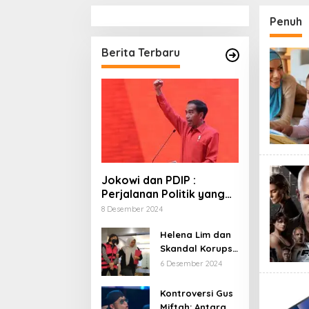
Penuh
Berita Terbaru
Jokowi dan PDIP :
Perjalanan Politik yang
Penuh Warna dan
8 Desember 2024
Kejutan
Helena Lim dan
Skandal Korupsi
Timah: Kisah
6 Desember 2024
‘Crazy Rich’
yang Menjerat
Kontroversi Gus
Hukum
Miftah: Antara