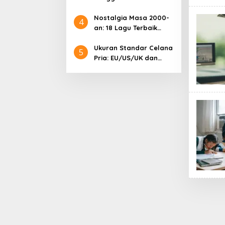
Samsung: Harga
Lengkap dan Informasi
Nostalgia Masa 2000-
4
Terkini
an: 18 Lagu Terbaik
Indonesia yang
Menggetarkan Hati
Ukuran Standar Celana
5
Pria: EU/US/UK dan
Cara Mengonversinya