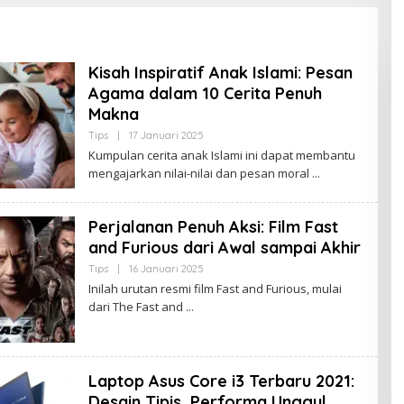
Kisah Inspiratif Anak Islami: Pesan
Agama dalam 10 Cerita Penuh
Makna
Tips
|
17 Januari 2025
O
L
Kumpulan cerita anak Islami ini dapat membantu
E
mengajarkan nilai-nilai dan pesan moral
H
B
U
D
Perjalanan Penuh Aksi: Film Fast
A
K
and Furious dari Awal sampai Akhir
J
A
Tips
|
16 Januari 2025
O
M
L
Inilah urutan resmi film Fast and Furious, mulai
B
E
I
dari The Fast and
H
B
U
D
A
K
Laptop Asus Core i3 Terbaru 2021:
J
A
Desain Tipis, Performa Unggul,