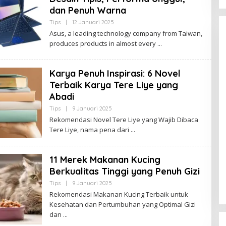
M
dan Penuh Warna
B
I
Tips
|
12 Januari 2025
O
L
Asus, a leading technology company from Taiwan,
E
produces products in almost every
H
B
U
D
Karya Penuh Inspirasi: 6 Novel
A
K
Terbaik Karya Tere Liye yang
J
A
Abadi
M
Kota Baru Jambi
Tempat Makan Kepiting di Jambi
B
Tips
|
9 Januari 2025
O
I
L
|
3 Januari 2025
Di Daerah, Jambi, Travel
|
3 Januari 2025
Rekomendasi Novel Tere Liye yang Wajib Dibaca
E
Tere Liye, nama pena dari
H
B
U
D
11 Merek Makanan Kucing
A
K
Berkualitas Tinggi yang Penuh Gizi
J
A
Tips
|
9 Januari 2025
O
M
L
Rekomendasi Makanan Kucing Terbaik untuk
B
E
I
Kesehatan dan Pertumbuhan yang Optimal Gizi
H
B
dan
U
D