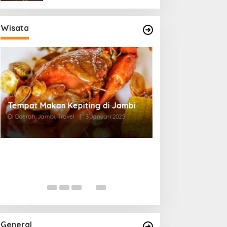
Wisata
Tempat Makan di Thehok Jambi
Di Daerah, Jambi, Travel
|
3 Januari 2025
General