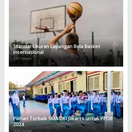
Standar Ukuran Lapangan Bola Basket
Internasional
5157 Dilihat
Pilihan Terbaik SMA DKI Jakarta untuk PPDB
2024
5093 Dilihat