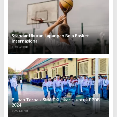
Standar Ukuran Lapangan Bola Basket
Internasional
5165 Dilihat
Pilihan Terbaik SMA DKI Jakarta untuk PPDB
2024
5099 Dilihat