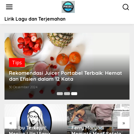
L
e
w
Lirik Lagu dan Terjemahan
a
t
i
k
e
k
o
Tips
n
t
Rekomendasi Juicer Portabel Terbaik: Hemat
e
dan Efisien dalam 12 Kata
n
30 Desember 2024
«
»
Ibu-Ibu Terkejut!
Ferry Maryadi
Meniup Lilin Ulang
Meminta Maaf Setelah