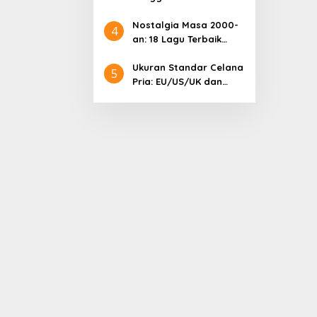
Samsung: Harga
Lengkap dan Informasi
Nostalgia Masa 2000-
4
Terkini
an: 18 Lagu Terbaik
Indonesia yang
Menggetarkan Hati
Ukuran Standar Celana
5
Pria: EU/US/UK dan
Cara Mengonversinya