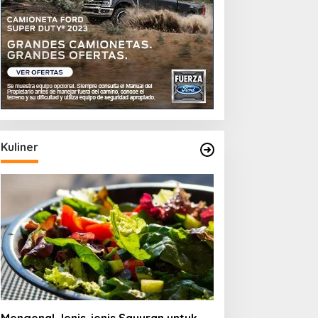
Kuliner
ips Memilih Teh Hijau yang
Memahami Jenis-jenis
erkualitas
Beras Organik