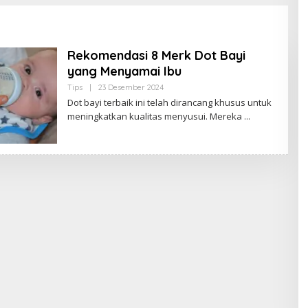
Rekomendasi 8 Merk Dot Bayi
yang Menyamai Ibu
Tips
|
23 Desember 2024
O
L
Dot bayi terbaik ini telah dirancang khusus untuk
E
meningkatkan kualitas menyusui. Mereka
H
B
U
D
A
K
J
A
M
B
I