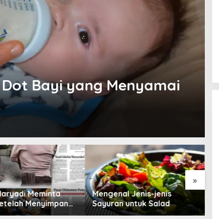
 Dot Bayi yang Menyamai
»
Maryadi Meminta
Mengenal Jenis-jenis
T
etelah Menyimpan
Sayuran untuk Salad
B
a Selama 10 Tahun