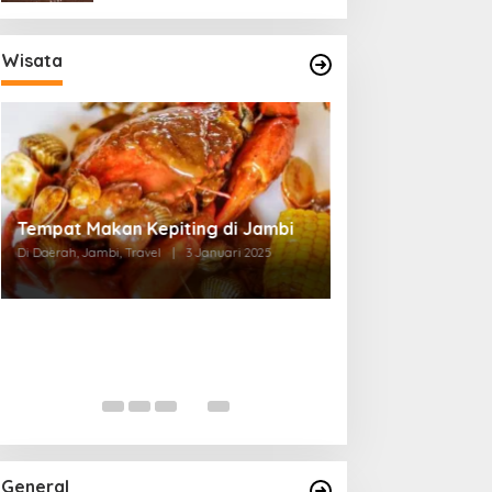
Wisata
Tempat Makan di Thehok Jambi
Di Daerah, Jambi, Travel
|
3 Januari 2025
General