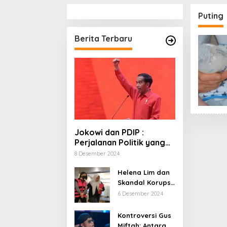
Puting
Berita Terbaru
Jokowi dan PDIP :
Perjalanan Politik yang
Penuh Warna dan
8 Desember 2024
Kejutan
Helena Lim dan
Skandal Korupsi
Timah: Kisah
6 Desember 2024
‘Crazy Rich’
yang Menjerat
Kontroversi Gus
Hukum
Miftah: Antara