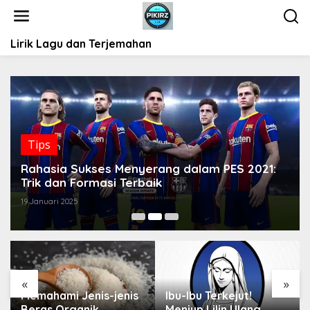
L
e
w
Lirik Lagu dan Terjemahan
a
t
i
k
e
k
o
Tips
n
t
Rahasia Sukses Menyerang dalam PES 2021:
e
Trik dan Formasi Terbaik
n
19 Januari 2025
«
»
Memahami Jenis-jenis
Ibu-Ibu Terkejut!
Beras Organik
Meniup Lilin Ulang