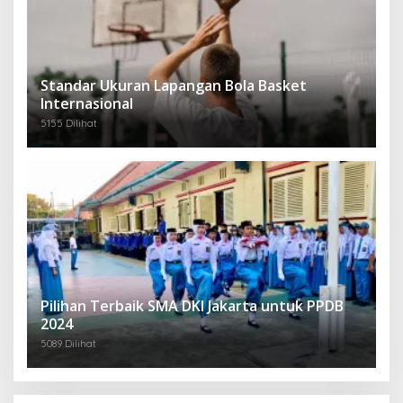
Standar Ukuran Lapangan Bola Basket
Internasional
5155 Dilihat
Pilihan Terbaik SMA DKI Jakarta untuk PPDB
2024
5089 Dilihat