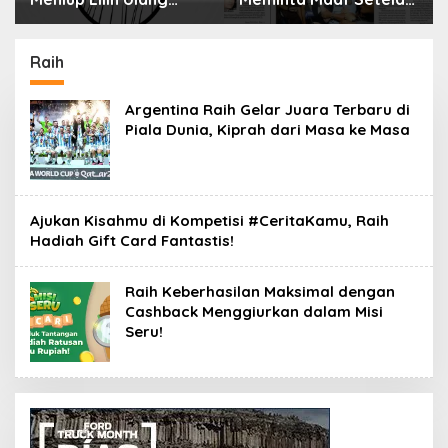
n Bisa Berbahaya
Menyimpan Rahasia
Mematikan
Selama 10 Tahun
Raih
Argentina Raih Gelar Juara Terbaru di
Piala Dunia, Kiprah dari Masa ke Masa
Ajukan Kisahmu di Kompetisi #CeritaKamu, Raih
Hadiah Gift Card Fantastis!
Raih Keberhasilan Maksimal dengan
Cashback Menggiurkan dalam Misi
Seru!