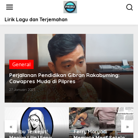
L
e
w
Lirik Lagu dan Terjemahan
a
t
i
k
e
k
o
General
n
t
Perjalanan Pendidikan Gibran Rakabuming:
e
Cawapres Muda di Pilpres
n
27 Januari 2025
«
»
Ibu-Ibu Terkejut!
Ferry Maryadi
Me
Meniup Lilin Ulang
Meminta Maaf Setelah
Sa