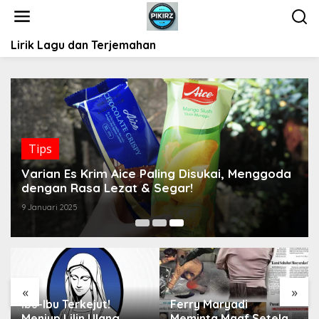
L
e
w
Lirik Lagu dan Terjemahan
a
t
i
k
e
k
o
Tips
n
t
Varian Es Krim Aice Paling Disukai, Menggoda
e
dengan Rasa Lezat & Segar!
n
9 Januari 2025
«
»
Ibu-Ibu Terkejut!
Ferry Maryadi
Meniup Lilin Ulang
Meminta Maaf Setelah