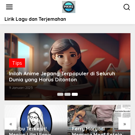
L
e
w
Lirik Lagu dan Terjemahan
a
t
i
k
e
k
o
Tips
n
t
Inilah Anime Jepang Terpopuler di Seluruh
e
Dunia yang Harus Ditonton
n
9 Januari 2025
«
»
Ibu-Ibu Terkejut!
Ferry Maryadi
Meniup Lilin Ulang
Meminta Maaf Setelah