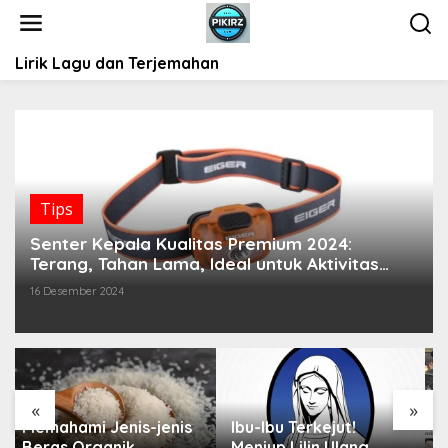
L
e
w
Lirik Lagu dan Terjemahan
a
t
i
k
e
k
o
Tips
n
t
Senter Kepala Kualitas Premium 2024:
e
Terang, Tahan Lama, Ideal untuk Aktivitas
n
Outdoor!
16 Desember 2024
«
»
Ibu-Ibu Terkejut!
Ferry Maryadi
Meniup Lilin Ulang
Meminta Maaf Setelah