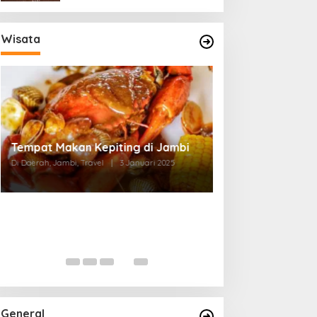
Wisata
Tempat Makan di Thehok Jambi
Di Daerah, Jambi, Travel
|
3 Januari 2025
General