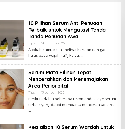
10 Pilihan Serum Anti Penuaan
Terbaik untuk Mengatasi Tanda-
Tanda Penuaan Awal
Tips
|
14 Januari 2025
O
L
Apakah kamu mulai melihat kerutan dan garis
E
halus pada wajahmu? Jika ya,
H
B
U
D
Serum Mata Pilihan Tepat,
A
K
Mencerahkan dan Meremajakan
J
A
Area Periorbital!
M
B
Tips
|
13 Januari 2025
O
I
L
Berikut adalah beberapa rekomendasi eye serum
E
terbaik yang dapat membantu mencerahkan area
H
S
A
R
I
P
Keajaiban 10 Serum Wardah untuk
A