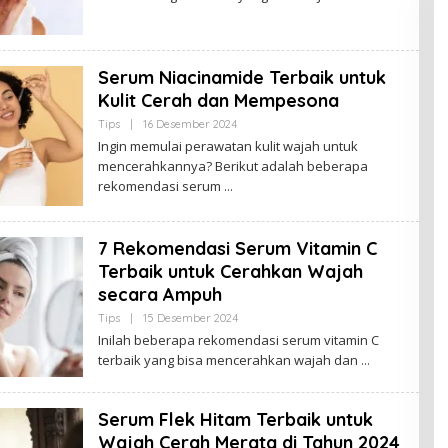
B
U
D
A
K
Serum Niacinamide Terbaik untuk
J
A
Kulit Cerah dan Mempesona
M
B
Tips
|
16 Desember 2024
O
I
L
Ingin memulai perawatan kulit wajah untuk
E
mencerahkannya? Berikut adalah beberapa
H
B
rekomendasi serum
U
D
A
K
7 Rekomendasi Serum Vitamin C
J
A
Terbaik untuk Cerahkan Wajah
M
secara Ampuh
B
I
Tips
|
15 Desember 2024
O
L
Inilah beberapa rekomendasi serum vitamin C
E
terbaik yang bisa mencerahkan wajah dan
H
B
U
D
Serum Flek Hitam Terbaik untuk
A
K
Wajah Cerah Merata di Tahun 2024
J