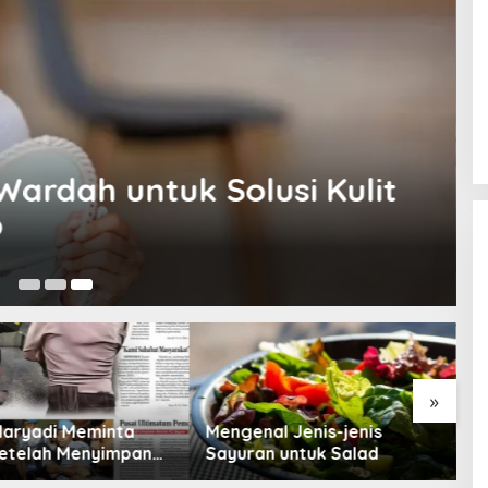
 Serum Anti Penuaan Terbaik un
 Tanda-Tanda Penuaan Awal
»
Mengenal Jenis-jenis
Tips Memilih Teh Hijau ya
Sayuran untuk Salad
Berkualitas