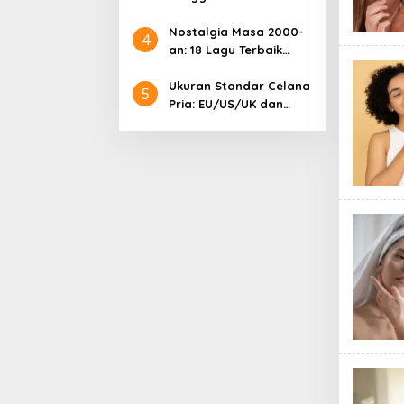
Samsung: Harga
Lengkap dan Informasi
Nostalgia Masa 2000-
4
Terkini
an: 18 Lagu Terbaik
Indonesia yang
Menggetarkan Hati
Ukuran Standar Celana
5
Pria: EU/US/UK dan
Cara Mengonversinya