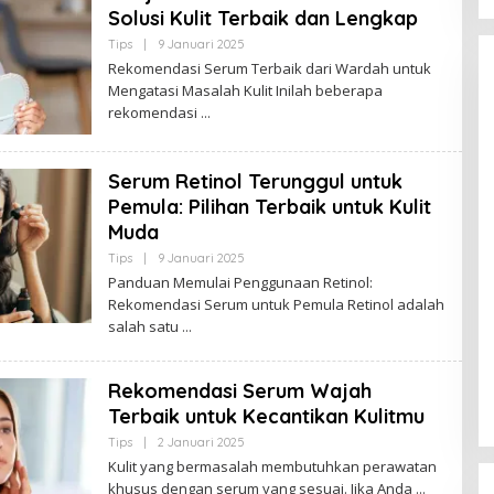
Solusi Kulit Terbaik dan Lengkap
N
Tips
|
9 Januari 2025
O
L
Rekomendasi Serum Terbaik dari Wardah untuk
E
Mengatasi Masalah Kulit Inilah beberapa
H
B
rekomendasi
U
D
A
K
Serum Retinol Terunggul untuk
J
A
Pemula: Pilihan Terbaik untuk Kulit
M
Kota Baru Jambi
Tempat Makan Kepiting di Jambi
Muda
B
I
|
3 Januari 2025
Di Daerah, Jambi, Travel
|
3 Januari 2025
Tips
|
9 Januari 2025
O
L
Panduan Memulai Penggunaan Retinol:
E
Rekomendasi Serum untuk Pemula Retinol adalah
H
B
salah satu
U
D
A
K
Rekomendasi Serum Wajah
J
Terbaik untuk Kecantikan Kulitmu
A
M
Tips
|
2 Januari 2025
O
B
L
I
Kulit yang bermasalah membutuhkan perawatan
E
khusus dengan serum yang sesuai. Jika Anda
H