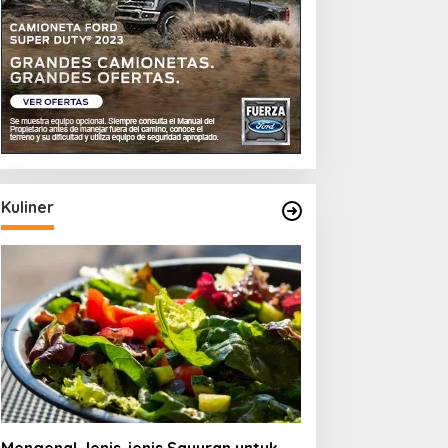
tuk
Kuliner
ng
Memahami Jenis-jenis
Beras Organik