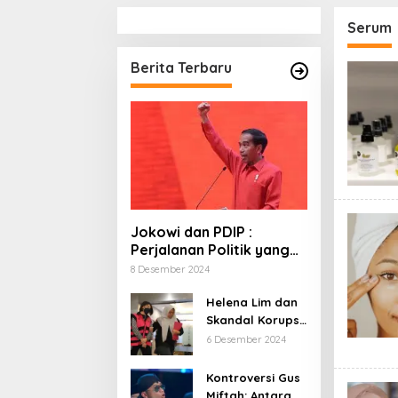
Serum
Berita Terbaru
Jokowi dan PDIP :
Perjalanan Politik yang
Penuh Warna dan
8 Desember 2024
Kejutan
Helena Lim dan
Skandal Korupsi
Timah: Kisah
6 Desember 2024
‘Crazy Rich’
yang Menjerat
Kontroversi Gus
Hukum
Miftah: Antara