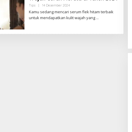
A
Tips
|
14 Desember 2024
O
M
L
Kamu sedang mencari serum flek hitam terbaik
B
E
I
untuk mendapatkan kulit wajah yang
H
B
U
D
A
K
J
A
M
B
I