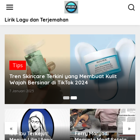
L
e
w
Lirik Lagu dan Terjemahan
a
t
i
k
e
k
o
Tips
n
t
Tren Skincare Terkini yang Membuat Kulit
e
Wajah Bersinar di TikTok 2024
n
7 Januari 2025
«
»
Ibu-Ibu Terkejut!
Ferry Maryadi
Meniup Lilin Ulang
Meminta Maaf Setelah