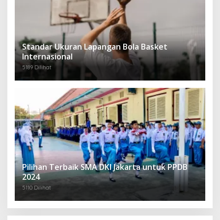
Standar Ukuran Lapangan Bola Basket
Internasional
5189 Dilihat
Pilihan Terbaik SMA DKI Jakarta untuk PPDB
2024
5110 Dilihat