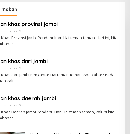
 makan
n khas provinsi jambi
3 Januari 2025
O
L
has Provinsi Jambi Pendahuluan Hai teman-teman! Hari ini, kita
E
mbahas
H
S
A
R
n khas dari jambi
I
P
3 Januari 2025
O
A
L
N
Khas dari Jambi Pengantar Hai teman-teman! Apa kabar? Pada
E
an kali
H
S
A
R
an khas daerah jambi
I
P
3 Januari 2025
O
A
L
N
Khas Daerah Jambi Pendahuluan Hai teman-teman, kali ini kita
E
mbahas
H
S
A
R