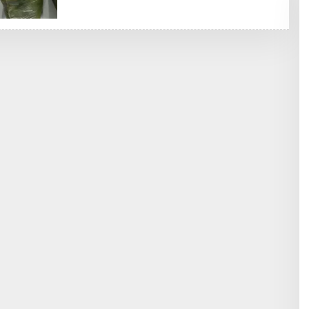
R
I
P
A
N