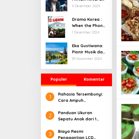
Canda dan
6 Desember 2024
Kritik, Apa yang
Sebenarnya
Drama Korea :
Terjadi?
When the Phone
Rings Kisah
1 Desember 2024
Misteri dan
Romansa
Eka Gustiwana:
Pionir Musik dan
Storytelling
30 November 2024
Tempat Makan di 
Kreatif di Era
Digital
Di Daerah, Jambi, Travel
Populer
Komentar
Rahasia Tersembunyi:
Tempat Makan All You Can Eat di
1
Cara Ampuh
Jambi
Menghilangkan dengan
Di Daerah, Jambi, Travel
|
3 Januari 2025
Cepat dan Efektif
Panduan Ukuran
2
Sepatu Anak dari 1
Tahun sampai 10 Tahun
Biaya Resmi
3
Penggantian LCD