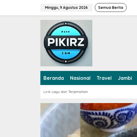
L
Minggu, 9 Agustus 2026
Semua Berita
e
w
a
t
i
k
e
k
o
n
t
e
Beranda
Nasional
Travel
Jambi
n
Lirik Lagu dan Terjemahan