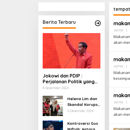
tempat
Berita Terbaru
makana
Jambi
|
Makanan K
akan me
makana
Jambi
|
Makanan 
Jokowi dan PDIP :
kesempat
Perjalanan Politik yang
Penuh Warna dan
8 Desember 2024
Kejutan
makan
Helena Lim dan
Jambi
|
Skandal Korupsi
Makanan 
Timah: Kisah
6 Desember 2024
akan me
‘Crazy Rich’
yang Menjerat
Kontroversi Gus
Hukum
Miftah: Antara