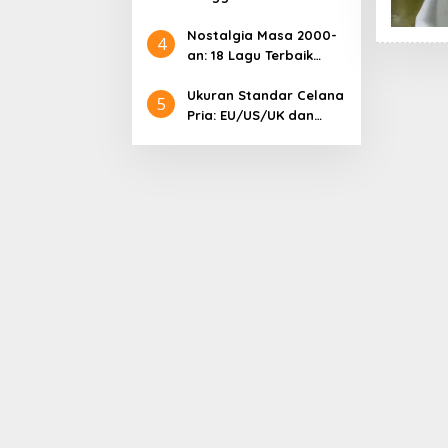
Samsung: Harga
Lengkap dan Informasi
Nostalgia Masa 2000-
4
Terkini
an: 18 Lagu Terbaik
Indonesia yang
Menggetarkan Hati
Ukuran Standar Celana
5
Pria: EU/US/UK dan
Cara Mengonversinya