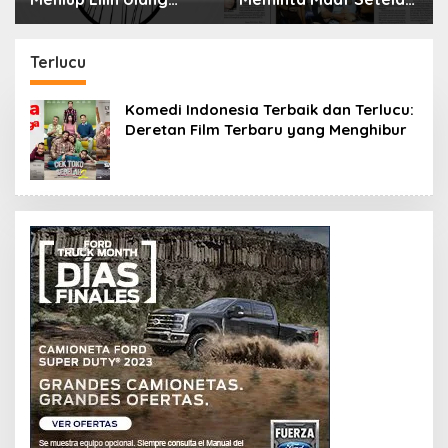
Tahun Bisa Berbahaya
Menyimpan Rahasia
dan Mematikan
Selama 10 Tahun
Terlucu
Komedi Indonesia Terbaik dan Terlucu:
Deretan Film Terbaru yang Menghibur