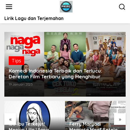
L
e
w
Lirik Lagu dan Terjemahan
a
t
i
k
e
k
o
Tips
n
t
Komedi Indonesia Terbaik dan Terlucu:
e
Deretan Film Terbaru yang Menghibur
n
19 Januari 2025
«
»
Ibu-Ibu Terkejut!
Ferry Maryadi
Meniup Lilin Ulang
Meminta Maaf Setelah