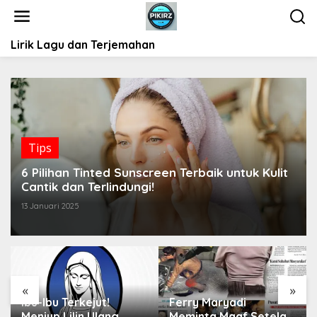
L
e
w
Lirik Lagu dan Terjemahan
a
t
i
k
e
k
o
Tips
n
t
6 Pilihan Tinted Sunscreen Terbaik untuk Kulit
e
Cantik dan Terlindungi!
n
13 Januari 2025
«
»
Ibu-Ibu Terkejut!
Ferry Maryadi
Meniup Lilin Ulang
Meminta Maaf Setelah