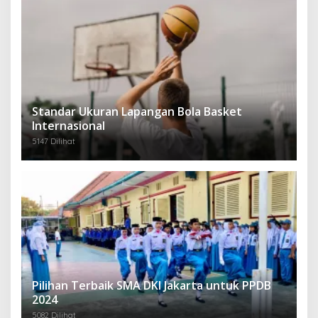
Standar Ukuran Lapangan Bola Basket
Internasional
5147 Dilihat
Pilihan Terbaik SMA DKI Jakarta untuk PPDB
2024
5082 Dilihat