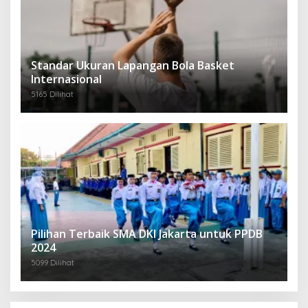
Standar Ukuran Lapangan Bola Basket
Internasional
5165 Dilihat
Pilihan Terbaik SMA DKI Jakarta untuk PPDB
2024
5099 Dilihat