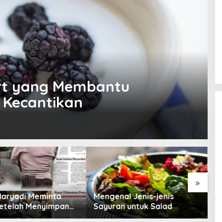
urt yang Membantu
n Kecantikan
»
Maryadi Meminta
Mengenal Jenis-jenis
T
etelah Menyimpan
Sayuran untuk Salad
B
a Selama 10 Tahun