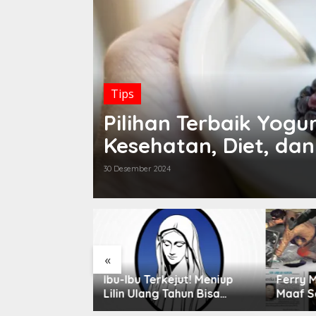
Tips
Pilihan Terbaik Yog
Kesehatan, Diet, da
30 Desember 2024
«
nis-jenis
Ibu-Ibu Terkejut! Meniup
Ferry 
ik
Lilin Ulang Tahun Bisa
Maaf S
Berbahaya dan Mematikan
Rahasi