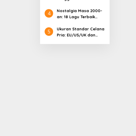
Samsung: Harga
Lengkap dan Informasi
Nostalgia Masa 2000-
4
Terkini
an: 18 Lagu Terbaik
Indonesia yang
Menggetarkan Hati
Ukuran Standar Celana
5
Pria: EU/US/UK dan
Cara Mengonversinya