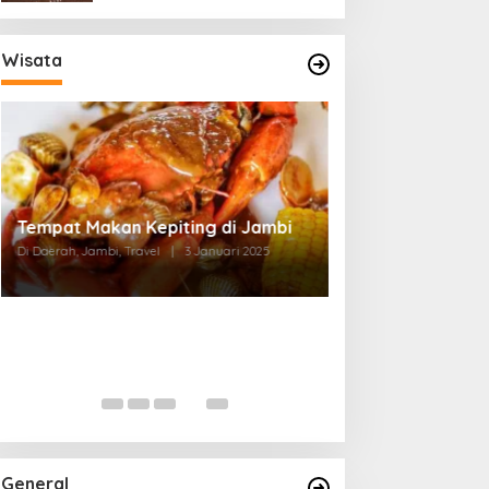
Wisata
Tempat Makan di Thehok Jambi
Di Daerah, Jambi, Travel
|
3 Januari 2025
General