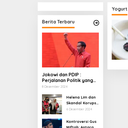
Yogurt
Berita Terbaru
Jokowi dan PDIP :
Perjalanan Politik yang
Penuh Warna dan
8 Desember 2024
Kejutan
Helena Lim dan
Skandal Korupsi
Timah: Kisah
6 Desember 2024
‘Crazy Rich’
yang Menjerat
Kontroversi Gus
Hukum
Miftah: Antara