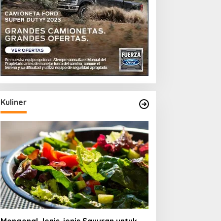
Kuliner
ips Memilih Teh Hijau yang
Memahami Jenis-jenis
erkualitas
Beras Organik