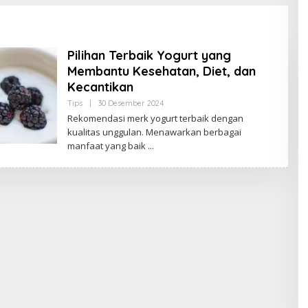
Pilihan Terbaik Yogurt yang
Membantu Kesehatan, Diet, dan
Kecantikan
Tips
|
30 Desember 2024
O
L
Rekomendasi merk yogurt terbaik dengan
E
kualitas unggulan. Menawarkan berbagai
H
B
manfaat yang baik
U
D
A
K
J
A
M
B
I