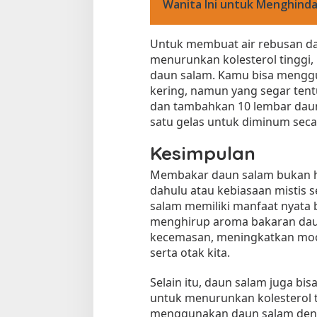
Wanita Ini untuk Menghind
Untuk membuat air rebusan da
menurunkan kolesterol tinggi
daun salam. Kamu bisa mengg
kering, namun yang segar tentu
dan tambahkan 10 lembar daun 
satu gelas untuk diminum secar
Kesimpulan
Membakar daun salam bukan ha
dahulu atau kebiasaan mistis
salam memiliki manfaat nyata 
menghirup aroma bakaran dau
kecemasan, meningkatkan moo
serta otak kita.
Selain itu, daun salam juga bi
untuk menurunkan kolesterol t
menggunakan daun salam denga