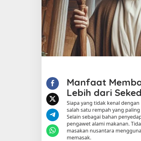
u
m
a
h
S
e
t
e
l
a
h
M
e
Manfaat Memba
m
Lebih dari Sek
b
a
Siapa yang tidak kenal denga
k
a
salah satu rempah yang palin
r
Selain sebagai bahan penyedap
D
pengawet alami makanan. Tida
a
masakan nusantara mengguna
u
memasak.
n