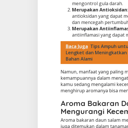
mengontrol gula darah.
Merupakan Antioksidan
antioksidan yang dapat m
dan mencegah pertumbuha
Merupakan Antiinflamas
antiinflamasi yang dapat 
Baca Juga
Tips Ampuh unt
Lengket dan Meningkatkan 
Bahan Alami
Namun, manfaat yang paling m
kemampuannya dalam mengatasi
kamu sedang mengalami kece
menghirup aromanya bisa menja
Aroma Bakaran Da
Mengurangi Kece
Aroma bakaran daun salam me
juga ditemukan dalam tanaman 