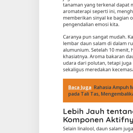
tanaman yang terkenal dapat 
aromaterapi seperti ini, meng
memberikan sinyal ke bagian 
pengendalian emosi kita.
Caranya pun sangat mudah. K
lembar daun salam di dalam ru
alumunium. Setelah 10 menit, 
khasiatnya. Aroma bakaran da
udara dari polutan, tetapi j
sekaligus meredakan kecemas
Baca Juga
Rahasia Ampuh M
pada Tali Tas, Mengembalika
Lebih Jauh tenta
Komponen Aktifn
Selain linalool, daun salam j