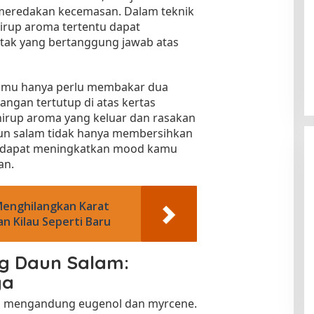
meredakan kecemasan. Dalam teknik
hirup aroma tertentu dapat
otak yang bertanggung jawab atas
amu hanya perlu membakar dua
angan tertutup di atas kertas
hirup aroma yang keluar dan rasakan
un salam tidak hanya membersihkan
uga dapat meningkatkan mood kamu
an.
enghilangkan Karat
n Kilau Seperti Baru
ng Daun Salam:
ya
uga mengandung eugenol dan myrcene.