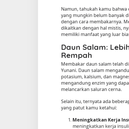
S
Namun, tahukah kamu bahwa da
a
yang mungkin belum banyak di
l
dengan cara membakarnya. Me
a
dikaitkan dengan hal mistis, 
m
memiliki manfaat yang luar bia
Daun Salam: Lebih
Rempah
Tempat Makan di 
Membakar daun salam telah d
Di Daerah, Jambi, Travel
Yunani. Daun salam mengandung 
potasium, kalsium, dan magnes
mengandung enzim yang dapa
Tempat Makan All You Can Eat di
melancarkan saluran cerna.
Jambi
Selain itu, ternyata ada beb
Di Daerah, Jambi, Travel
|
3 Januari 2025
yang patut kamu ketahui:
Meningkatkan Kerja Ins
meningkatkan kerja insul