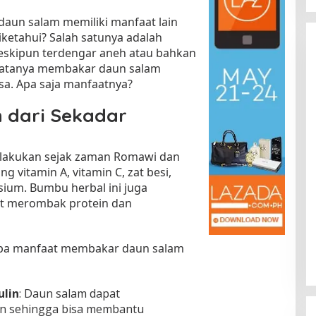
un salam memiliki manfaat lain
ketahui? Salah satunya adalah
skipun terdengar aneh atau bahkan
nyatanya membakar daun salam
sa. Apa saja manfaatnya?
 dari Sekadar
Kota Baru Jambi
Tempat Makan Kepiting di Jambi
ilakukan sejak zaman Romawi dan
|
3 Januari 2025
Di Daerah, Jambi, Travel
|
3 Januari 2025
vitamin A, vitamin C, zat besi,
ium. Bumbu herbal ini juga
t merombak protein dan
erapa manfaat membakar daun salam
ulin
: Daun salam dapat
in sehingga bisa membantu