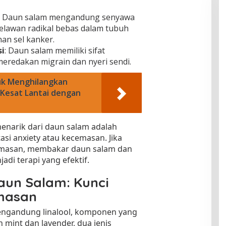
: Daun salam mengandung senyawa
elawan radikal bebas dalam tubuh
n sel kanker.
i
: Daun salam memiliki sifat
meredakan migrain dan nyeri sendi.
uk Menghilangkan
Kesat Lantai dengan
enarik dari daun salam adalah
 anxiety atau kecemasan. Jika
masan, membakar daun salam dan
di terapi yang efektif.
un Salam: Kunci
masan
ngandung linalool, komponen yang
mint dan lavender, dua jenis