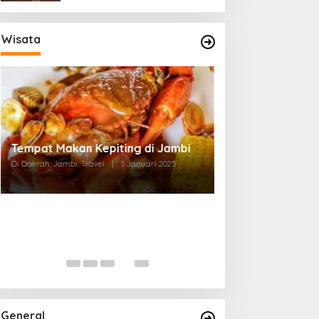
Wisata
Tempat Makan di Thehok Jambi
Di Daerah, Jambi, Travel
|
3 Januari 2025
General