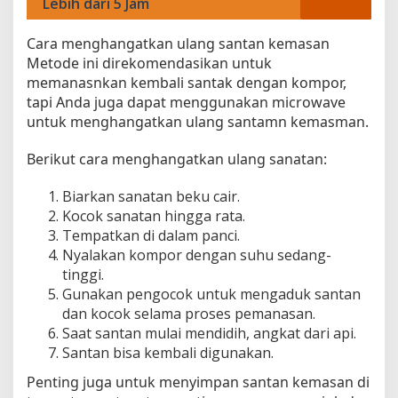
Lebih dari 5 Jam
M
i
Cara menghangatkan ulang santan kemasan
n
Metode ini direkomendasikan untuk
g
memanasnkan kembali santak dengan kompor,
g
u
tapi Anda juga dapat menggunakan microwave
a
untuk menghangatkan ulang santamn kemasman.
n
Berikut cara menghangatkan ulang sanatan:
Biarkan sanatan beku cair.
Kocok sanatan hingga rata.
Tempatkan di dalam panci.
Nyalakan kompor dengan suhu sedang-
tinggi.
Gunakan pengocok untuk mengaduk santan
dan kocok selama proses pemanasan.
Saat santan mulai mendidih, angkat dari api.
Santan bisa kembali digunakan.
Penting juga untuk menyimpan santan kemasan di