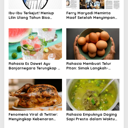
Ibu-Ibu Terkejut! Meniup
Ferry Maryadi Meminta
Lilin Ulang Tahun Bisa
Maaf Setelah Menyimpan
Berbahaya dan Mematikan
Rahasia Selama 10 Tahun
Rahasia Es Dawet Ayu
Rahasia Membuat Telur
Banjarnegara Terungkap di
Pitan: Simak Langkah-
Balik Kelezatannya
Langkahnya dan Ikuti
Panduannya
Fenomena Viral di Twitter:
Rahasia Empuknya Daging
Menyingkap Kebenaran
Sapi Presto dalam Waktu
Ayam Protena yang Tidak
Singkat: Panduan Lengkap
Sama dengan Daging