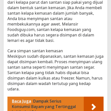
dari kelapa parut dan santan siap pakai yang dijual
r
dalam bentuk santan kemasan. Jika Anda membeli
A
santan kelapa kemasan dalam jumlah banyak,
w
Anda bisa menyimpan santan atau
e
membekukannya agar awet. Melansir
t
Foodsguy.com, santan kelapa kemasan yang
,
sudah dibuka harus segera disimpan di dalam
T
e
lemari es agar tidak basi.
t
a
Cara simpan santan kemasan
p
Meskipun sudah dipanaskan, santan kemasan juga
S
dapat disimpan kembali. Proses menyimpan ulang
e
santan sama seperti menyimpan santan segar.
g
Santan kelapa yang tidak habis dipakai bisa
a
disimpan dalam kulkas atau freezer. Namun, harus
r
disimpan dalam wadah tertutup yang kedap
S
udara.
e
l
a
Baca Juga
Dampak Serius
m
Konsumsi Bayam yang Tertinggal
a