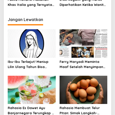
Khas Italia yang Ternyata
Diperhatikan Ketika Wanita
Bisa Membantu
Sering Mengonsumsi Ceker
Menurunkan Berat Badan
dan Sayap Ayam
Jangan Lewatkan
Ibu-Ibu Terkejut! Meniup
Ferry Maryadi Meminta
Lilin Ulang Tahun Bisa
Maaf Setelah Menyimpan
Berbahaya dan Mematikan
Rahasia Selama 10 Tahun
Rahasia Es Dawet Ayu
Rahasia Membuat Telur
Banjarnegara Terungkap di
Pitan: Simak Langkah-