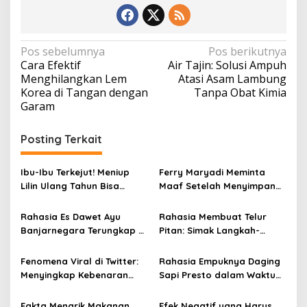
N
Pos sebelumnya
Pos berikutnya
Cara Efektif
Air Tajin: Solusi Ampuh
a
Menghilangkan Lem
Atasi Asam Lambung
v
Korea di Tangan dengan
Tanpa Obat Kimia
Garam
i
g
Posting Terkait
a
s
Ibu-Ibu Terkejut! Meniup
Ferry Maryadi Meminta
i
Lilin Ulang Tahun Bisa
Maaf Setelah Menyimpan
Berbahaya dan Mematikan
Rahasia Selama 10 Tahun
p
Rahasia Es Dawet Ayu
Rahasia Membuat Telur
o
Banjarnegara Terungkap di
Pitan: Simak Langkah-
s
Balik Kelezatannya
Langkahnya dan Ikuti
Panduannya
Fenomena Viral di Twitter:
Rahasia Empuknya Daging
Menyingkap Kebenaran
Sapi Presto dalam Waktu
Ayam Protena yang Tidak
Singkat: Panduan Lengkap
Sama dengan Daging
Fakta Menarik Makanan
Efek Negatif yang Harus