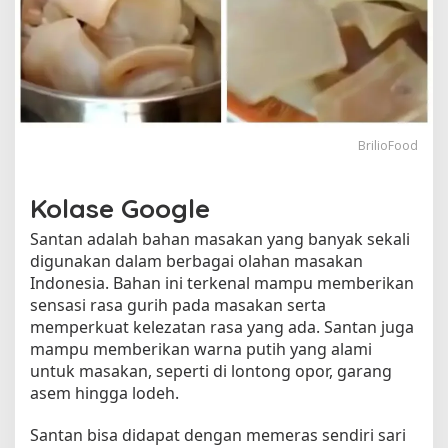
n
y
i
m
p
a
n
BrilioFood
S
a
n
Kolase Google
t
a
Santan adalah bahan masakan yang banyak sekali
n
digunakan dalam berbagai olahan masakan
K
Indonesia. Bahan ini terkenal mampu memberikan
e
sensasi rasa gurih pada masakan serta
m
memperkuat kelezatan rasa yang ada. Santan juga
a
mampu memberikan warna putih yang alami
s
a
untuk masakan, seperti di lontong opor, garang
n
asem hingga lodeh.
A
g
Santan bisa didapat dengan memeras sendiri sari
a