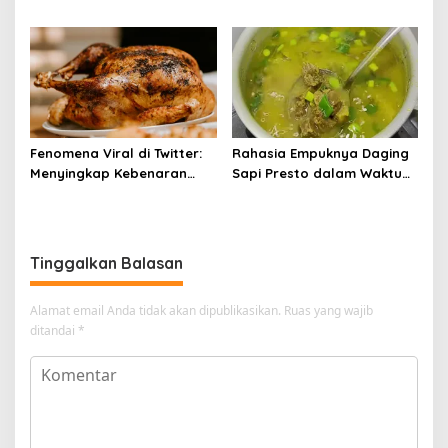
Balik Kelezatannya
Langkahnya dan Ikuti
Panduannya
Fenomena Viral di Twitter:
Rahasia Empuknya Daging
Menyingkap Kebenaran
Sapi Presto dalam Waktu
Ayam Protena yang Tidak
Singkat: Panduan Lengkap
Sama dengan Daging
Tinggalkan Balasan
Alamat email Anda tidak akan dipublikasikan.
Ruas yang wajib
ditandai
*