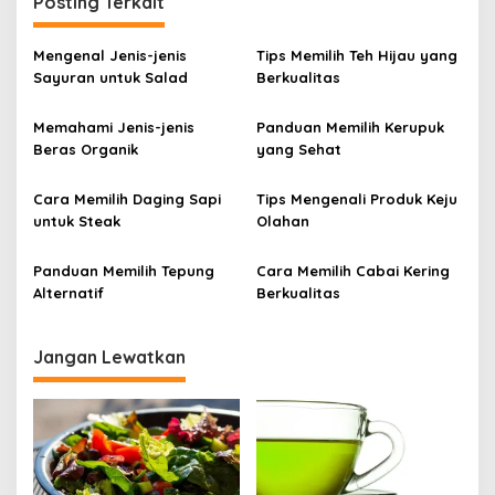
i
Posting Terkait
g
a
Mengenal Jenis-jenis
Tips Memilih Teh Hijau yang
Sayuran untuk Salad
Berkualitas
s
i
Memahami Jenis-jenis
Panduan Memilih Kerupuk
p
Beras Organik
yang Sehat
o
Cara Memilih Daging Sapi
Tips Mengenali Produk Keju
s
untuk Steak
Olahan
Panduan Memilih Tepung
Cara Memilih Cabai Kering
Alternatif
Berkualitas
Jangan Lewatkan