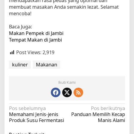
mendapatkan rasa pedas yang optimal dan
membuat masakan Anda semakin lezat. Selamat
mencoba!
Baca Juga:
Makan Pempek di Jambi
Tempat Makan di Jambi
Post Views:
2,919
kuliner
Makanan
Ikuti Kami
N
Pos sebelumnya
Pos berikutnya
Memahami Jenis-jenis
Panduan Memilih Kecap
a
Produk Susu Fermentasi
Manis Alami
v