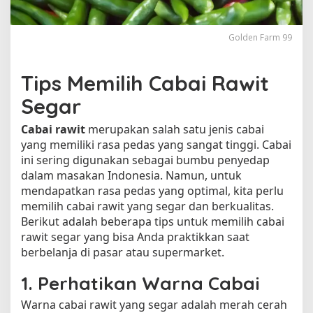
R
a
w
Golden Farm 99
i
t
S
Tips Memilih Cabai Rawit
e
Segar
g
a
Cabai rawit
merupakan salah satu jenis cabai
r
yang memiliki rasa pedas yang sangat tinggi. Cabai
ini sering digunakan sebagai bumbu penyedap
dalam masakan Indonesia. Namun, untuk
mendapatkan rasa pedas yang optimal, kita perlu
memilih cabai rawit yang segar dan berkualitas.
Berikut adalah beberapa tips untuk memilih cabai
rawit segar yang bisa Anda praktikkan saat
berbelanja di pasar atau supermarket.
1. Perhatikan Warna Cabai
Warna cabai rawit yang segar adalah merah cerah