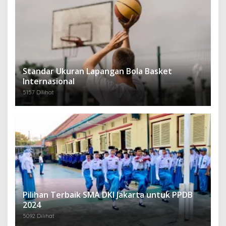
Standar Ukuran Lapangan Bola Basket
Internasional
5157 Dilihat
Pilihan Terbaik SMA DKI Jakarta untuk PPDB
2024
5092 Dilihat