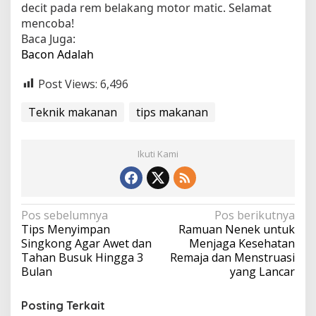
decit pada rem belakang motor matic. Selamat
mencoba!
Baca Juga:
Bacon Adalah
Post Views:
6,496
Teknik makanan
tips makanan
Ikuti Kami
N
Pos sebelumnya
Pos berikutnya
Tips Menyimpan
Ramuan Nenek untuk
a
Singkong Agar Awet dan
Menjaga Kesehatan
v
Tahan Busuk Hingga 3
Remaja dan Menstruasi
Bulan
yang Lancar
i
g
Posting Terkait