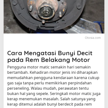
a
n
g
k
a
n
B
u
Otosia.com
n
y
i
Cara Mengatasi Bunyi Decit
D
pada Rem Belakang Motor
e
c
Pengguna motor matic semakin hari semakin
i
bertambah. Kehadiran motor jenis ini diharapkan
t
memudahkan pengguna kendaraan karena cukup
d
gas saja tanpa perlu memikirkan perpindahan
i
perseneling. Walau mudah, perawatan tentu
R
bukan hal yang sepele. Seringkali motor matic juga
e
m
kerap menemukan masalah. Salah satunya yang
B
kerap ditemui adalah bunyi berdecit pada rem
e