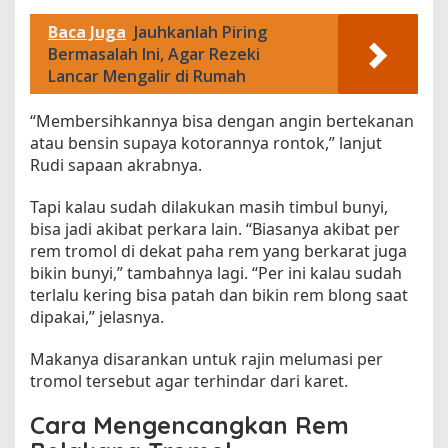
n
Baca Juga
Jauhkanlah Piring
Bermasalah Ini, Agar Rezeki
Lancar Mengalir di Rumah
“Membersihkannya bisa dengan angin bertekanan
atau bensin supaya kotorannya rontok,” lanjut
Rudi sapaan akrabnya.
Tapi kalau sudah dilakukan masih timbul bunyi,
bisa jadi akibat perkara lain. “Biasanya akibat per
rem tromol di dekat paha rem yang berkarat juga
bikin bunyi,” tambahnya lagi. “Per ini kalau sudah
terlalu kering bisa patah dan bikin rem blong saat
dipakai,” jelasnya.
Makanya disarankan untuk rajin melumasi per
tromol tersebut agar terhindar dari karet.
Cara Mengencangkan Rem