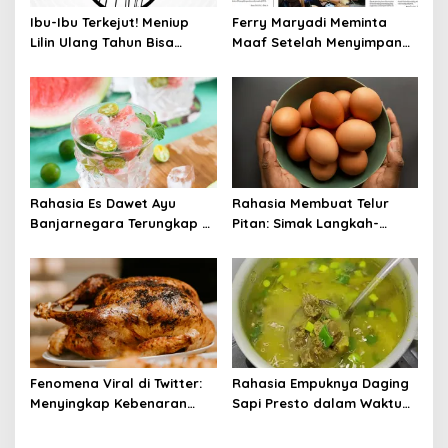
Ibu-Ibu Terkejut! Meniup
Ferry Maryadi Meminta
Lilin Ulang Tahun Bisa
Maaf Setelah Menyimpan
Berbahaya dan Mematikan
Rahasia Selama 10 Tahun
Rahasia Es Dawet Ayu
Rahasia Membuat Telur
Banjarnegara Terungkap di
Pitan: Simak Langkah-
Balik Kelezatannya
Langkahnya dan Ikuti
Panduannya
Fenomena Viral di Twitter:
Rahasia Empuknya Daging
Menyingkap Kebenaran
Sapi Presto dalam Waktu
Ayam Protena yang Tidak
Singkat: Panduan Lengkap
Sama dengan Daging