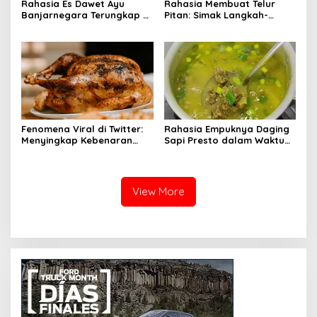
Rahasia Es Dawet Ayu
Rahasia Membuat Telur
Banjarnegara Terungkap di
Pitan: Simak Langkah-
Balik Kelezatannya
Langkahnya dan Ikuti
Panduannya
Fenomena Viral di Twitter:
Rahasia Empuknya Daging
Menyingkap Kebenaran
Sapi Presto dalam Waktu
Ayam Protena yang Tidak
Singkat: Panduan Lengkap
Sama dengan Daging
View More