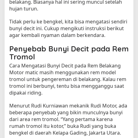
belakang. Biasanya hal ini sering muncul setelah
l
hujan turun.
a
k
Tidak perlu ke bengkel, kita bisa mengatasi sendiri
a
bunyi decit ini. Cukup mengikuti instruksi berikut
n
agar kembali nyaman dalam berkendara.
g
M
Penyebab Bunyi Decit pada Rem
o
Tromol
t
o
Cara Mengatasi Bunyi Decit pada Rem Belakang
r
Motor matic masih menggunakan rem model
S
tromol untuk pengereman di belakang. Kalau rem
e
tromol ini berbunyi, tentu bisa mengganggu saat
t
dipakai riding.
e
l
a
Menurut Rudi Kurniawan mekanik Rudi Motor, ada
h
beberapa penyebab yang bikin munculnya bunyi
H
dari area rem tromol. “Yang pertama karena
u
rumah tromol itu kotor,” buka Rudi yang buka
j
bengkel di daerah Kelapa Gading, Jakarta Utara.
a