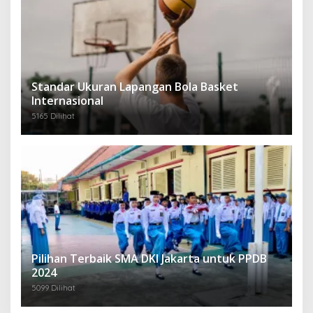
Standar Ukuran Lapangan Bola Basket
Internasional
5165 Dilihat
Pilihan Terbaik SMA DKI Jakarta untuk PPDB
2024
5099 Dilihat