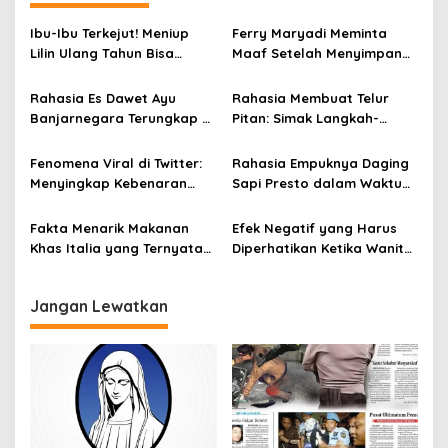
a
s
Ibu-Ibu Terkejut! Meniup
Ferry Maryadi Meminta
i
Lilin Ulang Tahun Bisa
Maaf Setelah Menyimpan
Berbahaya dan Mematikan
Rahasia Selama 10 Tahun
p
Rahasia Es Dawet Ayu
Rahasia Membuat Telur
o
Banjarnegara Terungkap di
Pitan: Simak Langkah-
s
Balik Kelezatannya
Langkahnya dan Ikuti
Panduannya
Fenomena Viral di Twitter:
Rahasia Empuknya Daging
Menyingkap Kebenaran
Sapi Presto dalam Waktu
Ayam Protena yang Tidak
Singkat: Panduan Lengkap
Sama dengan Daging
Fakta Menarik Makanan
Efek Negatif yang Harus
Khas Italia yang Ternyata
Diperhatikan Ketika Wanita
Bisa Membantu
Sering Mengonsumsi Ceker
Menurunkan Berat Badan
dan Sayap Ayam
Jangan Lewatkan