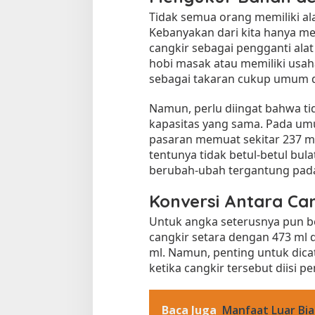
a
Tidak semua orang memiliki al
j
Kebanyakan dari kita hanya m
i
cangkir sebagai pengganti ala
a
hobi masak atau memiliki usah
n
sebagai takaran cukup umum d
d
e
Namun, perlu diingat bahwa ti
n
kapasitas yang sama. Pada umu
g
pasaran memuat sekitar 237 ml c
a
Tempat Makan di 
tentunya tidak betul-betul bula
n
Di Daerah, Jambi, Travel
I
berubah-ubah tergantung pada
n
f
Konversi Antara Cang
o
Tempat Makan All You Can Eat di
Untuk angka seterusnya pun be
r
Jambi
cangkir setara dengan 473 ml 
m
Di Daerah, Jambi, Travel
|
3 Januari 2025
ml. Namun, penting untuk dica
a
s
ketika cangkir tersebut diisi p
i
T
e
Baca Juga
Manfaat Luar Bi