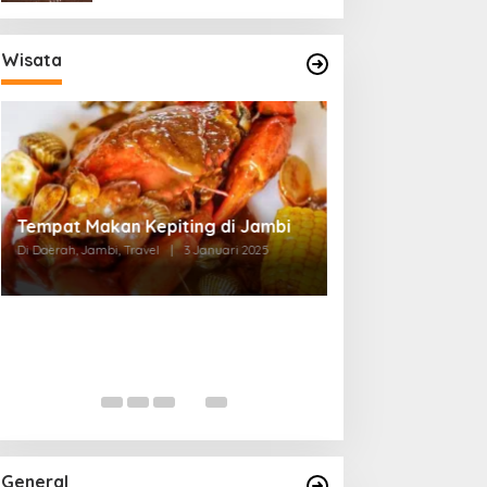
Wisata
Tempat Makan di Thehok Jambi
Di Daerah, Jambi, Travel
|
3 Januari 2025
General