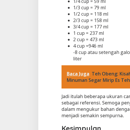
1/4 cup = 59 ml
1/3 cup = 79 ml
1/2 cup = 118 ml
2/3 cup = 158 ml
3/4 cup = 177 ml
1 cup = 237 ml
2 cup = 473 ml
4 cup =946 ml
-8 cup atau setengah gal
liter
Baca Juga
Teh Obeng: Kisah 
Minuman Segar Mirip Es Teh
Jadi itulah beberapa ukuran c
sebagai referensi. Semoga pe
dalam mengukur bahan dengan
menjadi semakin sempurna.
Kesimpulan