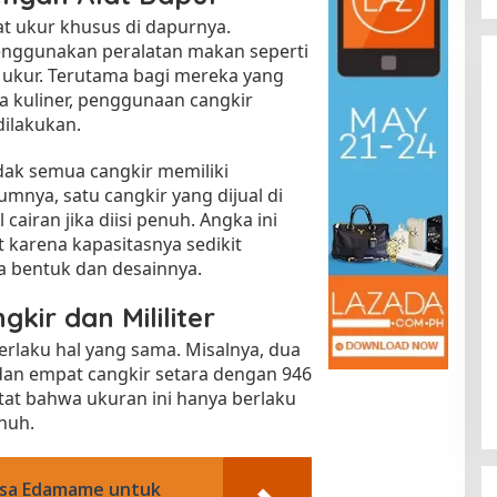
at ukur khusus di dapurnya.
enggunakan peralatan makan seperti
t ukur. Terutama bagi mereka yang
a kuliner, penggunaan cangkir
ilakukan.
dak semua cangkir memiliki
mnya, satu cangkir yang dijual di
airan jika diisi penuh. Angka ini
Kota Baru Jambi
Tempat Makan Kepiting di Jambi
t karena kapasitasnya sedikit
|
3 Januari 2025
Di Daerah, Jambi, Travel
|
3 Januari 2025
 bentuk dan desainnya.
kir dan Mililiter
rlaku hal yang sama. Misalnya, dua
dan empat cangkir setara dengan 946
tat bahwa ukuran ini hanya berlaku
enuh.
asa Edamame untuk