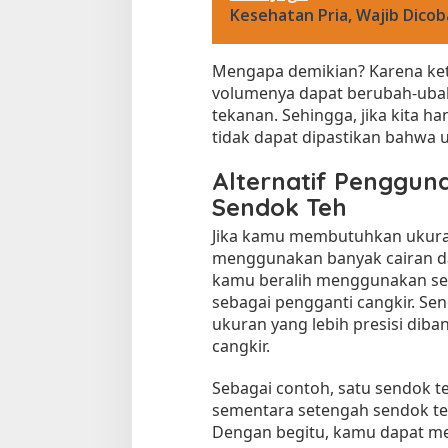
r
Kesehatan Pria, Wajib Dicob
b
a
Mengapa demikian? Karena keti
r
u
volumenya dapat berubah-ubah
tekanan. Sehingga, jika kita 
tidak dapat dipastikan bahwa 
Alternatif Penggu
Sendok Teh
Jika kamu membutuhkan ukuran 
menggunakan banyak cairan d
kamu beralih menggunakan se
sebagai pengganti cangkir. Se
ukuran yang lebih presisi di
cangkir.
Sebagai contoh, satu sendok te
sementara setengah sendok teh
Dengan begitu, kamu dapat me