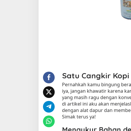
:
M
e
n
i
n
g
k
a
t
k
a
n
Satu Cangkir Kopi
K
e
Pernahkah kamu bingung berapa 
l
iya, jangan khawatir karena ka
e
yang masih ragu dengan konvers
z
di artikel ini aku akan menje
a
dengan alat dapur dan memberik
t
Simak terus ya!
a
n
Mengukur Bahan de
S