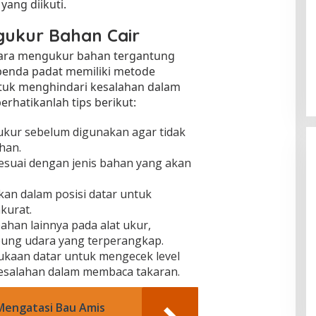
yang diikuti.
ukur Bahan Cair
cara mengukur bahan tergantung
 benda padat memiliki metode
tuk menghindari kesalahan dalam
hatikanlah tips berikut:
 ukur sebelum digunakan agar tidak
han.
esuai dengan jenis bahan yang akan
kan dalam posisi datar untuk
kurat.
bahan lainnya pada alat ukur,
bung udara yang terperangkap.
kaan datar untuk mengecek level
 kesalahan dalam membaca takaran.
engatasi Bau Amis