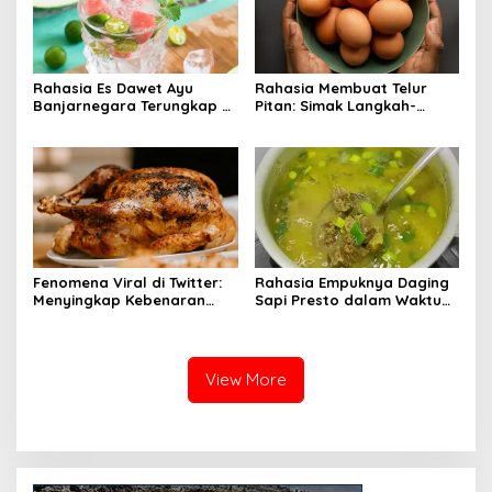
Rahasia Es Dawet Ayu
Rahasia Membuat Telur
Banjarnegara Terungkap di
Pitan: Simak Langkah-
Balik Kelezatannya
Langkahnya dan Ikuti
Panduannya
Fenomena Viral di Twitter:
Rahasia Empuknya Daging
Menyingkap Kebenaran
Sapi Presto dalam Waktu
Ayam Protena yang Tidak
Singkat: Panduan Lengkap
Sama dengan Daging
View More