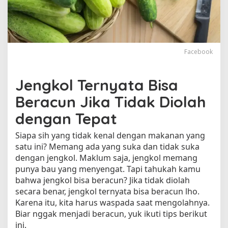
n
g
k
o
l
Facebook
y
a
n
Jengkol Ternyata Bisa
g
B
Beracun Jika Tidak Diolah
e
dengan Tepat
r
a
Siapa sih yang tidak kenal dengan makanan yang
c
satu ini? Memang ada yang suka dan tidak suka
u
n
dengan jengkol. Maklum saja, jengkol memang
s
punya bau yang menyengat. Tapi tahukah kamu
a
bahwa jengkol bisa beracun? Jika tidak diolah
a
secara benar, jengkol ternyata bisa beracun lho.
t
Karena itu, kita harus waspada saat mengolahnya.
D
Biar nggak menjadi beracun, yuk ikuti tips berikut
i
ini.
m