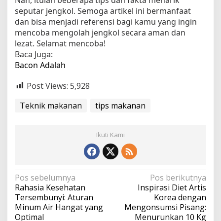
seputar jengkol. Semoga artikel ini bermanfaat
dan bisa menjadi referensi bagi kamu yang ingin
mencoba mengolah jengkol secara aman dan
lezat. Selamat mencoba!
Baca Juga:
Bacon Adalah
Post Views:
5,928
Teknik makanan
tips makanan
Ikuti Kami
N
Pos sebelumnya
Pos berikutnya
Rahasia Kesehatan
Inspirasi Diet Artis
a
Tersembunyi: Aturan
Korea dengan
v
Minum Air Hangat yang
Mengonsumsi Pisang:
Optimal
Menurunkan 10 Kg
i