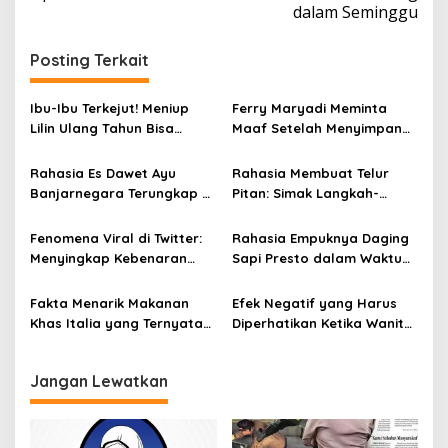
dalam Seminggu
g
a
Posting Terkait
s
i
Ibu-Ibu Terkejut! Meniup
Ferry Maryadi Meminta
Lilin Ulang Tahun Bisa
Maaf Setelah Menyimpan
p
Berbahaya dan Mematikan
Rahasia Selama 10 Tahun
o
Rahasia Es Dawet Ayu
Rahasia Membuat Telur
s
Banjarnegara Terungkap di
Pitan: Simak Langkah-
Balik Kelezatannya
Langkahnya dan Ikuti
Panduannya
Fenomena Viral di Twitter:
Rahasia Empuknya Daging
Menyingkap Kebenaran
Sapi Presto dalam Waktu
Ayam Protena yang Tidak
Singkat: Panduan Lengkap
Sama dengan Daging
Fakta Menarik Makanan
Efek Negatif yang Harus
Khas Italia yang Ternyata
Diperhatikan Ketika Wanita
Bisa Membantu
Sering Mengonsumsi Ceker
Menurunkan Berat Badan
dan Sayap Ayam
Jangan Lewatkan