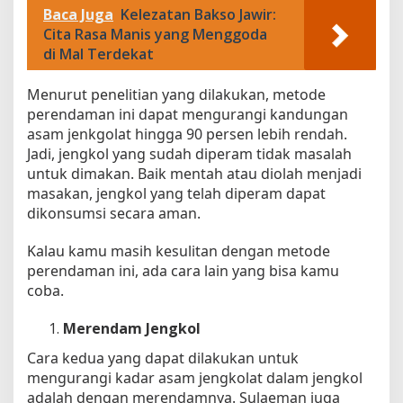
n
Baca Juga
Kelezatan Bakso Jawir:
g
Cita Rasa Manis yang Menggoda
a
di Mal Terdekat
n
T
Menurut penelitian yang dilakukan, metode
i
perendaman ini dapat mengurangi kandungan
p
asam jenkgolat hingga 90 persen lebih rendah.
s
Jadi, jengkol yang sudah diperam tidak masalah
I
untuk dimakan. Baik mentah atau diolah menjadi
n
i
masakan, jengkol yang telah diperam dapat
dikonsumsi secara aman.
Kalau kamu masih kesulitan dengan metode
perendaman ini, ada cara lain yang bisa kamu
coba.
Merendam Jengkol
Cara kedua yang dapat dilakukan untuk
mengurangi kadar asam jengkolat dalam jengkol
adalah dengan merendamnya. Sulaeman juga