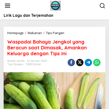
L
e
w
Lirik Lagu dan Terjemahan
a
t
i
k
Homepage
/
Makanan
/
Tips Pangan
W
e
a
k
Waspadai Bahaya Jengkol yang
s
o
Beracun saat Dimasak, Amankan
p
n
a
Keluarga dengan Tips Ini
t
d
e
Budak Jambi
10 Januari 2025
a
Tips Pangan
5928 Dilihat
n
i
B
a
h
a
y
a
J
e