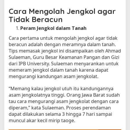
a
Cara Mengolah Jengkol agar
s
a
Tidak Beracun
k
Peram Jengkol dalam Tanah
,
A
Cara pertama untuk mengolah jengkol agar tidak
m
beracun adalah dengan meramnya dalam tanah.
a
Tips memasak jengkol ini disampaikan oleh Ahmad
n
Sulaeman, Guru Besar Keamanan Pangan dan Gizi
k
dari IPB University. Sulaeman menyarankan untuk
a
memeram jengkol dalam tanah karena dapat
n
K
mengurangi kandungan asam jengkolat.
e
l
“Memang kalau jengkol utuh itu kandungannya
u
asam jengkolatnya tinggi. Orang Jawa Barat sudah
a
tau cara mengurangi asam jengkolat dengan cara
r
diperam,” kata Sulaeman. Proses perendaman
g
dapat dilakukan selama 3 hingga 7 hari sampai
a
muncul akar kecil mirip taoge.
d
e