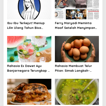
Ibu-Ibu Terkejut! Meniup
Ferry Maryadi Meminta
Lilin Ulang Tahun Bisa
Maaf Setelah Menyimpan
Berbahaya dan Mematikan
Rahasia Selama 10 Tahun
Rahasia Es Dawet Ayu
Rahasia Membuat Telur
Banjarnegara Terungkap di
Pitan: Simak Langkah-
Balik Kelezatannya
Langkahnya dan Ikuti
Panduannya