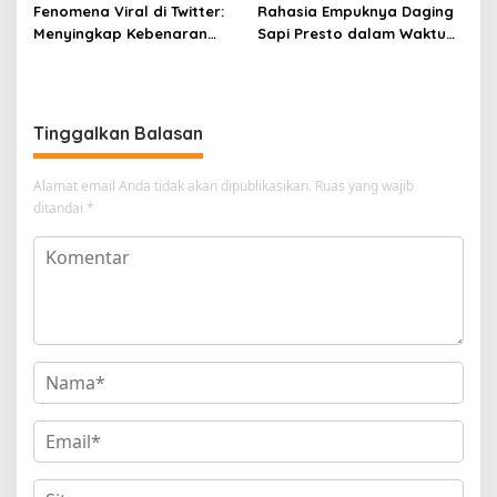
Fenomena Viral di Twitter:
Rahasia Empuknya Daging
Menyingkap Kebenaran
Sapi Presto dalam Waktu
Ayam Protena yang Tidak
Singkat: Panduan Lengkap
Sama dengan Daging
Tinggalkan Balasan
Alamat email Anda tidak akan dipublikasikan.
Ruas yang wajib
ditandai
*