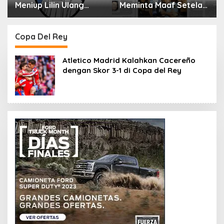
Meniup Lilin Ulang
Meminta Maaf Setelah
Tahun Bisa Berbahaya
Menyimpan Rahasia
dan Mematikan
Selama 10 Tahun
Copa Del Rey
Atletico Madrid Kalahkan Cacereño
dengan Skor 3-1 di Copa del Rey