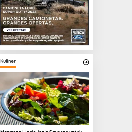
Kuliner
ips Memilih Teh Hijau yang
Memahami Jenis-jenis
erkualitas
Beras Organik