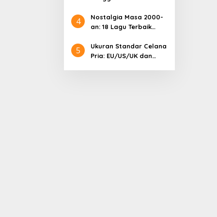
Samsung: Harga
Lengkap dan Informasi
Nostalgia Masa 2000-
4
Terkini
an: 18 Lagu Terbaik
Indonesia yang
Menggetarkan Hati
Ukuran Standar Celana
5
Pria: EU/US/UK dan
Cara Mengonversinya