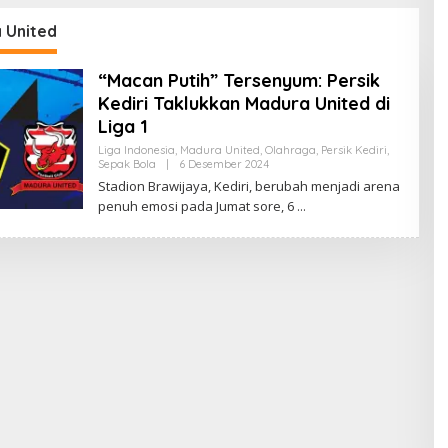
 United
“Macan Putih” Tersenyum: Persik
Kediri Taklukkan Madura United di
Liga 1
Liga Indonesia
,
Madura United
,
Olahraga
,
Persik Kediri
,
Sepak Bola
|
6 Desember 2024
O
L
Stadion Brawijaya, Kediri, berubah menjadi arena
E
penuh emosi pada Jumat sore, 6
H
S
A
R
I
P
A
N