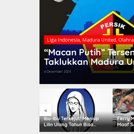
Liga Indonesia
,
Madura United
,
Olahr
“Macan Putih” Tersen
Taklukkan Madura Uni
6 Desember 2024
«
nis-jenis
Ibu-Ibu Terkejut! Meniup
Ferry 
ik
Lilin Ulang Tahun Bisa
Maaf S
Berbahaya dan Mematikan
Rahasi