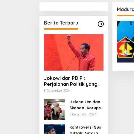
Madura
Berita Terbaru
Jokowi dan PDIP :
Perjalanan Politik yang
Penuh Warna dan
8 Desember 2024
Kejutan
Helena Lim dan
Skandal Korupsi
Timah: Kisah
6 Desember 2024
‘Crazy Rich’
yang Menjerat
Kontroversi Gus
Hukum
Miftah: Antara