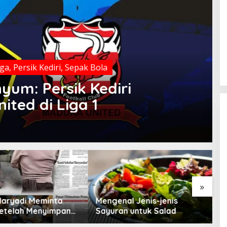
aga
,
Persik Kediri
,
Sepak Bola
yum: Persik Kediri
ted di Liga 1
»
Maryadi Meminta
Mengenal Jenis-jenis
T
etelah Menyimpan
Sayuran untuk Salad
B
a Selama 10 Tahun