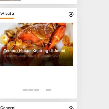
Wisata
Tempat Makan di Thehok Jambi
Di Daerah, Jambi, Travel
|
3 Januari 2025
General